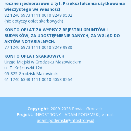
roczne i jednorazowe z tyt. Przekształcenia użytkowania
wieczystego we własność)
82 1240 6973 1111 0010 8249 9502
(nie dotyczy opłat skarbowych)
KONTO OPŁAT ZA WYPISY Z REJESTRU GRUNTÓW I
BUDYNKÓW, ZA UDOSTĘPNIENIE DANYCH, ZA WGLĄD DO
AKTÓW NOTARIALNYCH:
77 1240 6973 1111 0010 8249 9980
KONTO OPŁAT SKARBOWYCH
Urząd Miejski w Grodzisku Mazowieckim
ul. T. Kościuszki 12A
05-825 Grodzisk Mazowiecki
61 1240 6348 1111 0010 4058 8264
Copyright
Copyright:
2009-2026 Powiat Grodziski
Projekt:
INFOSTRONY - ADAM PODEMSKI, e-mail:
adam.podemski@infostrony.pl