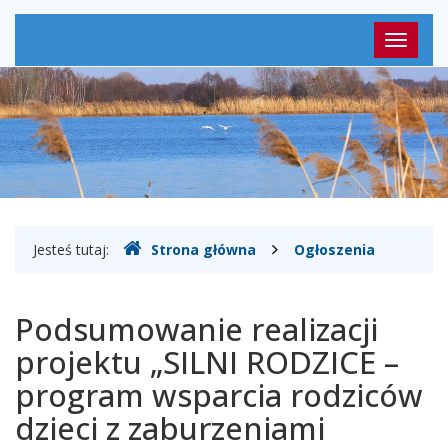
zaburzeniami
Menu
psychicznymi”
Przełąc
główne
nawigac
-
Powiat
Grodziski
Gdzie
Jesteś tutaj:
Strona główna
Ogłoszenia
jesteśmy
Podsumowanie realizacji
projektu „SILNI RODZICE –
program wsparcia rodziców
dzieci z zaburzeniami