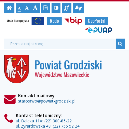
Podsumowanie
Ustawienia
Czcionka,
Strona
-
Informacja
Tłumacz
Wersja
Kontrast
-
-
jej
Czcionka
realizacji
strony
tekstowa
Czcionka
(włącz/wyłącz)
główna
Czcionka
dla
migowy
rozmiar
Strony
standardowa
Unia
Biuletyn
Rodo
GeoPortal
powiększona
niesłyszących
online
duża
na
projektu
Europejska
Informacji
urzędowe
stronie:
ePUAP
Publicznej
„SILNI
Wyszukiwarka
Wyszukiwana
Formularz
fraza:
RODZICE
Szu
wyszukiwania
Powiat
–
Grodziski
program
wsparcia
rodziców
Kontakt mailowy:
starostwo@powiat-grodziski.pl
dzieci
z
Kontakt telefoniczny:
ul. Daleka 11A:
(22) 300-85-22
ul. Żyrardowska 48:
(22) 755 52 24