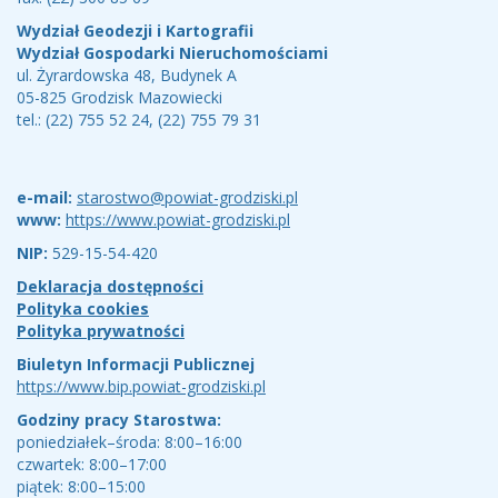
Wydział Geodezji i Kartografii
Wydział Gospodarki Nieruchomościami
ul. Żyrardowska 48, Budynek A
05-825 Grodzisk Mazowiecki
tel.: (22) 755 52 24, (22) 755 79 31
e-mail:
starostwo@powiat-grodziski.pl
www:
https://www.powiat-grodziski.pl
NIP:
529-15-54-420
Deklaracja dostępności
Polityka cookies
Polityka prywatności
Biuletyn Informacji Publicznej
https://www.bip.powiat-grodziski.pl
Godziny pracy Starostwa:
poniedziałek–środa: 8:00–16:00
czwartek: 8:00–17:00
piątek: 8:00–15:00