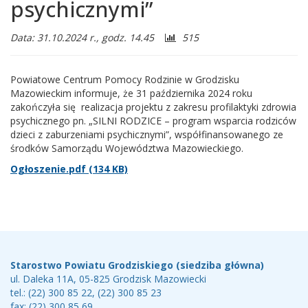
psychicznymi”
Liczba
Data: 31.10.2024 r., godz. 14.45
515
odwiedzających:
Powiatowe Centrum Pomocy Rodzinie w Grodzisku
Mazowieckim informuje, że 31 października 2024 roku
zakończyła się realizacja projektu z zakresu profilaktyki zdrowia
psychicznego pn. „SILNI RODZICE – program wsparcia rodziców
dzieci z zaburzeniami psychicznymi”, współfinansowanego ze
środków Samorządu Województwa Mazowieckiego.
Ogłoszenie.pdf (134 KB)
Stopka
Teleadresy
Starostwo Powiatu Grodziskiego (siedziba główna)
ul. Daleka 11A, 05-825 Grodzisk Mazowiecki
tel.: (22) 300 85 22, (22) 300 85 23
fax: (22) 300 85 69