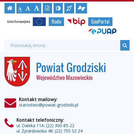
Spotkanie
Ustawienia
Czcionka,
Strona
-
Informacja
Tłumacz
Wersja
Kontrast
-
-
jej
Czcionka
z
strony
tekstowa
Czcionka
(włącz/wyłącz)
główna
Czcionka
dla
migowy
rozmiar
Strony
standardowa
Unia
Biuletyn
Rodo
GeoPortal
powiększona
niesłyszących
online
duża
na
duchem
Europejska
Informacji
urzędowe
stronie:
ePUAP
Publicznej
sztuki
Wyszukiwarka
Wyszukiwana
Formularz
fraza:
-
Szu
wyszukiwania
Powiat
premiera
Grodziski
książki
Jana
Skotnickiego
Kontakt mailowy:
starostwo@powiat-grodziski.pl
-
Powiat
Kontakt telefoniczny:
ul. Daleka 11A:
(22) 300-85-22
ul. Żyrardowska 48:
(22) 755 52 24