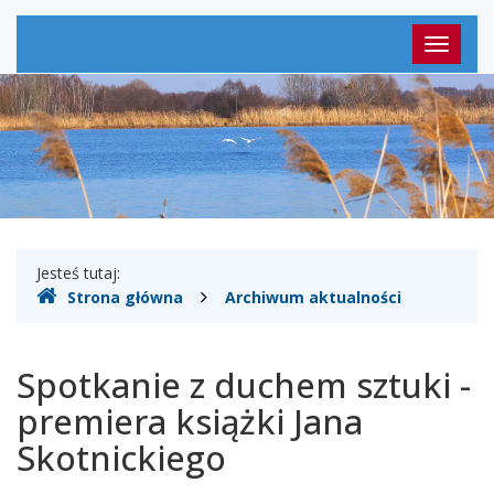
Grodziski
Menu
Przełąc
główne
nawigac
Gdzie
Jesteś tutaj:
Strona główna
Archiwum aktualności
jesteśmy
Spotkanie z duchem sztuki -
premiera książki Jana
Skotnickiego