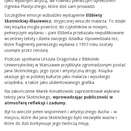
tylko wybitnym artystą, ale również pierwszym dyrektorem
Ogniska Plastycznego, które dziś sam prowadzi.
Szczególne emocje wzbudziło wystąpienie
Elżbiety
Skotnickiej-Illasiewicz
, stryjecznej wnuczki malarza. To dzięki
niej książka mogła powrócić do czytelników w nowym,
pełniejszym wydaniu – pani Elżbieta przekazała niepublikowane
wcześniej teksty i dzieła swojego dziadka. Opowiedziała też,
które fragmenty pierwszego wydania z 1957 roku zostały
usunięte przez cenzurę.
Podczas spotkania Urszula Dragońska z Biblioteki
Uniwersyteckiej w Warszawie przybliżyła zgromadzonym postać
Jana Skotnickiego, jego życie i artystyczną drogę. Książka
ukazuje go w polskiej kulturze jako malarza i wysokiego
urzędnika, a także jako utalentowanego grafika.
Na zakończenie Marek Konatkowski zaprezentował wybrane
teksty Jana Skotnickiego,
wprowadzając publiczność w
atmosferę refleksji i zadumy.
Był to wieczór pełen wspomnień i artystycznego ducha – w
miejscu, które dla Jana Skotnickiego było niezwykle ważne i
które do dziś kontynuuje jego twórczą misję.