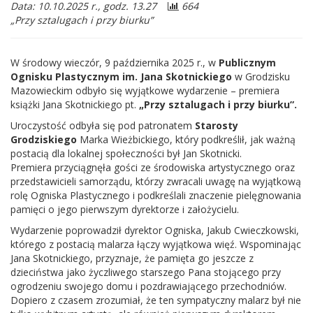
Data: 10.10.2025 r., godz. 13.27
664
„Przy sztalugach i przy biurku”
W środowy wieczór, 9 października 2025 r., w
Publicznym
Ognisku Plastycznym im. Jana Skotnickiego
w Grodzisku
Mazowieckim odbyło się wyjątkowe wydarzenie – premiera
książki Jana Skotnickiego pt.
„Przy sztalugach i przy biurku”.
Uroczystość odbyła się pod patronatem
Starosty
Grodziskiego
Marka Wieżbickiego, który podkreślił, jak ważną
postacią dla lokalnej społeczności był Jan Skotnicki.
Premiera przyciągnęła gości ze środowiska artystycznego oraz
przedstawicieli samorządu, którzy zwracali uwagę na wyjątkową
rolę Ogniska Plastycznego i podkreślali znaczenie pielęgnowania
pamięci o jego pierwszym dyrektorze i założycielu.
Wydarzenie poprowadził
dyrektor Ogniska, Jakub Cwieczkowski,
którego z postacią malarza łączy wyjątkowa więź. Wspominając
Jana Skotnickiego, przyznaje, że pamięta go jeszcze z
dzieciństwa jako życzliwego starszego Pana stojącego przy
ogrodzeniu swojego domu i pozdrawiającego przechodniów.
Dopiero z czasem zrozumiał, że ten sympatyczny malarz był nie